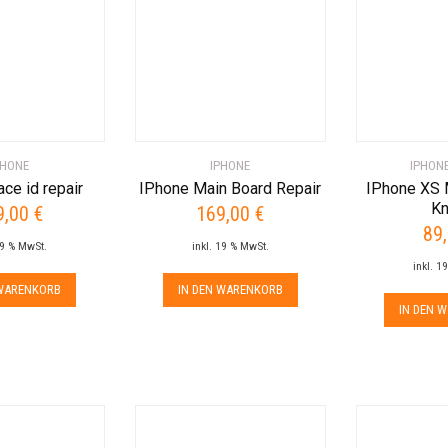
PHONE
IPHONE
IPHON
ce id repair
IPhone Main Board Repair
IPhone XS 
Kn
9,00
€
169,00
€
89
19 % MwSt.
inkl. 19 % MwSt.
inkl. 1
 WARENKORB
IN DEN WARENKORB
IN DEN 