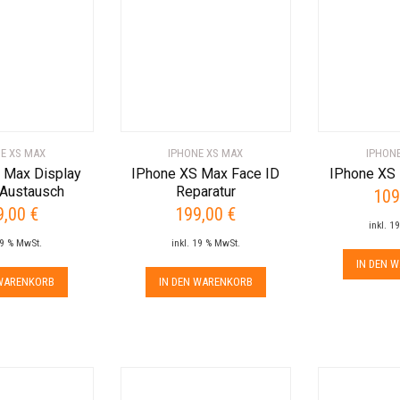
E XS MAX
IPHONE XS MAX
IPHON
 Max Display
IPhone XS Max Face ID
IPhone XS
 Austausch
Reparatur
109
9,00
€
199,00
€
inkl. 1
19 % MwSt.
inkl. 19 % MwSt.
IN DEN 
 WARENKORB
IN DEN WARENKORB