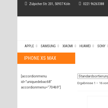
Zülpicher Str. 201, 50937 Köln
0221 96263388
APPLE
SAMSUNG
XIAOMI
HUAWEI
SONY
IPHONE XS MAX
[accordionmenu
id="uniquedebac68"
Ergebnisse 1 – 16 vo
accordionmenu="70469"]