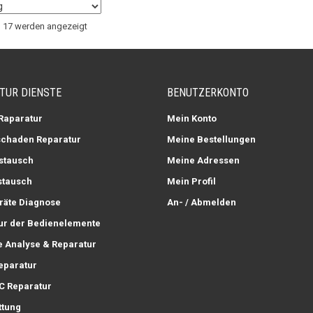
n 17 werden angezeigt
TUR DIENSTE
BENUTZERKONTO
 Raparatur
Mein Konto
chaden Reparatur
Meine Bestellungen
stausch
Meine Adressen
stausch
Mein Profil
räte Diagnose
An- / Abmelden
ur der Bedienelemente
e Analyse & Reparatur
eparatur
C Reparatur
ttung