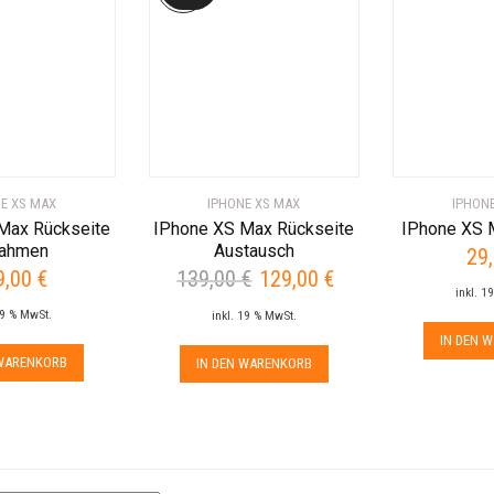
E XS MAX
IPHONE XS MAX
IPHON
Max Rückseite
IPhone XS Max Rückseite
IPhone XS 
ahmen
Austausch
29
9,00
€
139,00
€
129,00
€
Ursprünglicher
Aktueller
inkl. 1
Preis
Preis
19 % MwSt.
inkl. 19 % MwSt.
war:
ist:
IN DEN 
139,00 €
129,00 €.
 WARENKORB
IN DEN WARENKORB