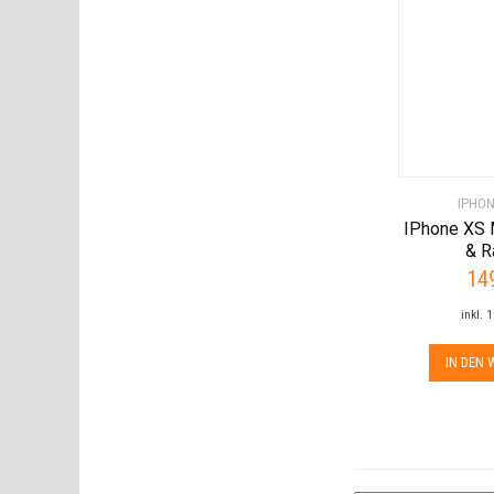
IPHON
IPhone XS 
& R
14
inkl. 
IN DEN