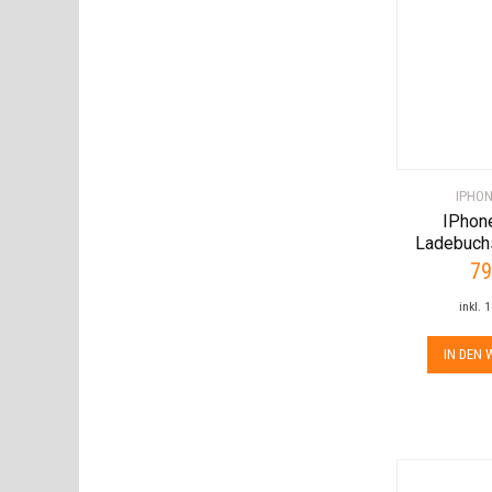
IPHON
IPhon
Ladebuch
79
inkl. 
IN DEN