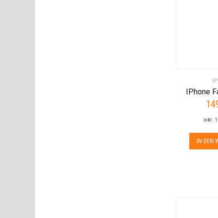
I
IPhone Fa
14
inkl. 
IN DEN