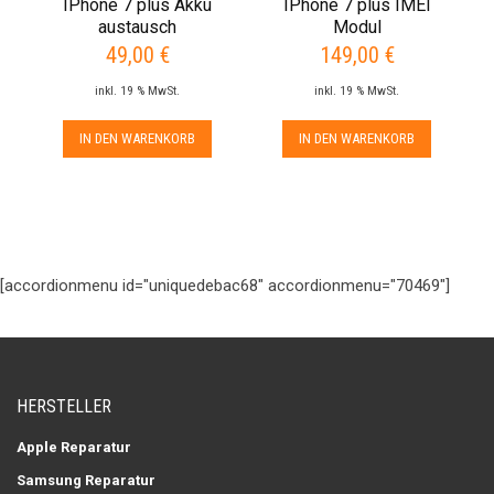
IPhone 7 plus Akku
IPhone 7 plus IMEI
austausch
Modul
49,00
€
149,00
€
inkl. 19 % MwSt.
inkl. 19 % MwSt.
IN DEN WARENKORB
IN DEN WARENKORB
[accordionmenu id="uniquedebac68" accordionmenu="70469"]
HERSTELLER
Apple Reparatur
Samsung Reparatur