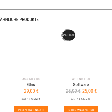
ÄHNLICHE PRODUKTE
ANGEBOT!
ASCEND Y100
ASCEND Y100
Glas
Software
29,00
€
25,00
€
25,00
€
Ursprünglicher
Aktueller
Preis
Preis
inkl. 19 % MwSt.
inkl. 19 % MwSt.
war:
ist:
25,00 €
25,00 €.
IN DEN WARENKORB
IN DEN WARENKORB