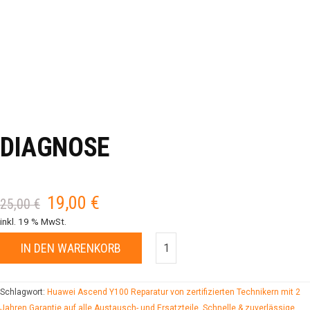
DIAGNOSE
19,00
€
Ursprünglicher
Aktueller
25,00
€
Preis
Preis
inkl. 19 % MwSt.
war:
ist:
IN DEN WARENKORB
25,00 €
19,00 €.
Schlagwort:
Huawei Ascend Y100 Reparatur von zertifizierten Technikern mit 2
Jahren Garantie auf alle Austausch- und Ersatzteile. Schnelle & zuverlässige