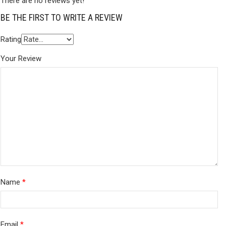
There are no reviews yet!
BE THE FIRST TO WRITE A REVIEW
Rating
Your Review
Name
*
Email
*