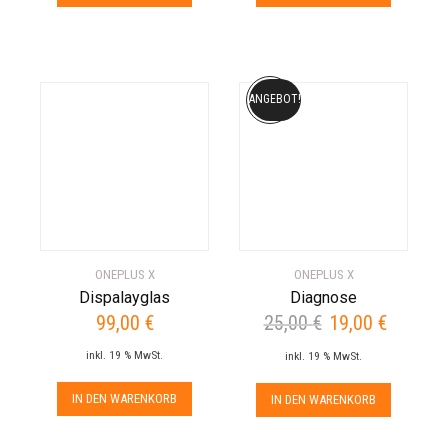
ANGEBOT!
ONEPLUS X
ONEPLUS X
Dispalayglas
Diagnose
99,00
€
25,00
€
19,00
€
Ursprünglicher
Aktueller
Preis
Preis
inkl. 19 % MwSt.
inkl. 19 % MwSt.
war:
ist:
25,00 €
19,00 €.
IN DEN WARENKORB
IN DEN WARENKORB