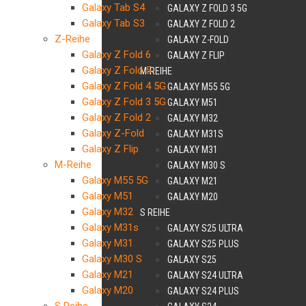
Galaxy Tab S4
GALAXY Z FOLD 3 5G
Galaxy Tab S3
GALAXY Z FOLD 2
Z-Reihe
GALAXY Z-FOLD
Galaxy Z Fold 6
GALAXY Z FLIP
Galaxy Z Fold 5
M-REIHE
Galaxy Z Fold 4 5G
GALAXY M55 5G
Galaxy Z Fold 3 5G
GALAXY M51
Galaxy Z Fold 2
GALAXY M32
Galaxy Z-Fold
GALAXY M31S
Galaxy Z Flip
GALAXY M31
M-Reihe
GALAXY M30 S
Galaxy M55 5G
GALAXY M21
Galaxy M51
GALAXY M20
Galaxy M32
S REIHE
Galaxy M31s
GALAXY S25 ULTRA
Galaxy M31
GALAXY S25 PLUS
Galaxy M30 S
GALAXY S25
Galaxy M21
GALAXY S24 ULTRA
Galaxy M20
GALAXY S24 PLUS