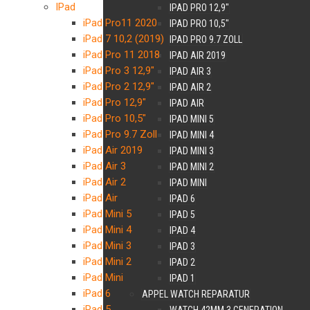
IPad
IPAD PRO 12,9″
iPad Pro11 2020
IPAD PRO 10,5″
iPad 7 10,2 (2019)
IPAD PRO 9.7 ZOLL
iPad Pro 11 2018
IPAD AIR 2019
iPad Pro 3 12,9″
IPAD AIR 3
iPad Pro 2 12,9″
IPAD AIR 2
iPad Pro 12,9″
IPAD AIR
iPad Pro 10,5″
IPAD MINI 5
iPad Pro 9.7 Zoll
IPAD MINI 4
iPad Air 2019
IPAD MINI 3
iPad Air 3
IPAD MINI 2
iPad Air 2
IPAD MINI
iPad Air
IPAD 6
iPad Mini 5
IPAD 5
iPad Mini 4
IPAD 4
iPad Mini 3
IPAD 3
iPad Mini 2
IPAD 2
iPad Mini
IPAD 1
iPad 6
APPEL WATCH REPARATUR
iPad 5