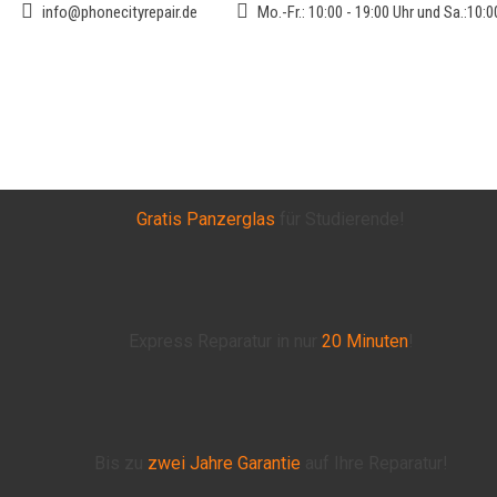
info@phonecityrepair.de
Mo.-Fr.: 10:00 - 19:00 Uhr und Sa.:10:0
Gratis Panzerglas
für Studierende!
Express Reparatur in nur
20 Minuten
!
Bis zu
zwei Jahre
Garantie
auf Ihre Reparatur!