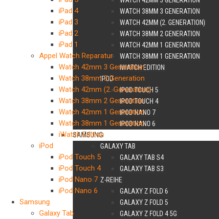
WATCH 42MM 3 GENERATION
iPad 4
WATCH 38MM 3 GENERATION
iPad 3
WATCH 42MM (2. GENERATION)
iPad 2
WATCH 38MM 2 GENERATION
iPad 1
WATCH 42MM 1 GENERATION
Appel Watch Reparatur
WATCH 38MM 1 GENERATION
Watch 42mm 3 Generation
IWATCH EDITION
Watch 38mm 3 Generation
IPOD
Watch 42mm (2. Generation)
IPOD TOUCH 5
Watch 38mm 2 Generation
IPOD TOUCH 4
Watch 42mm 1 Generation
IPOD NANO 7
Watch 38mm 1 Generation
IPOD NANO 6
iWatch Edition
SAMSUNG
iPod
GALAXY TAB
iPod Touch 5
GALAXY TAB S4
iPod Touch 4
GALAXY TAB S3
iPod Nano 7
Z-REIHE
iPod Nano 6
GALAXY Z FOLD 6
Samsung
GALAXY Z FOLD 5
Galaxy Tab
GALAXY Z FOLD 4 5G