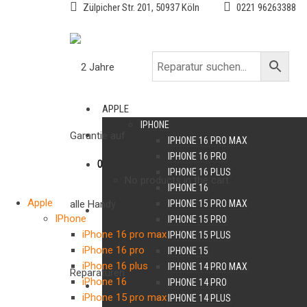
Zülpicher Str. 201, 50937 Köln
0221 96263388
APPLE
IPHONE
IPHONE 16 PRO MAX
IPHONE 16 PRO
0
0,00
€
IPHONE 16 PLUS
No products in the cart.
IPHONE 16
Apple
IPHONE 15 PRO MAX
IPhone
IPHONE 15 PRO
iPhone 16 pro max
IPHONE 15 PLUS
iPhone 16 pro
IPHONE 15
iPhone 16 plus
IPHONE 14 PRO MAX
iPhone 16
IPHONE 14 PRO
iPhone 15 pro max
IPHONE 14 PLUS