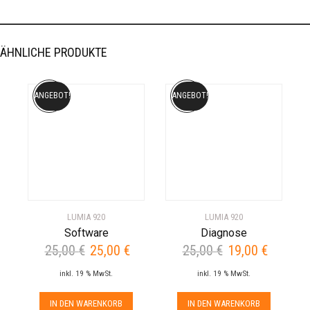
ÄHNLICHE PRODUKTE
ANGEBOT!
ANGEBOT!
LUMIA 920
LUMIA 920
Software
Diagnose
25,00
€
25,00
€
25,00
€
19,00
€
Ursprünglicher
Aktueller
Ursprünglicher
Aktueller
Preis
Preis
Preis
Preis
inkl. 19 % MwSt.
inkl. 19 % MwSt.
war:
ist:
war:
ist:
25,00 €
25,00 €.
25,00 €
19,00 €.
IN DEN WARENKORB
IN DEN WARENKORB